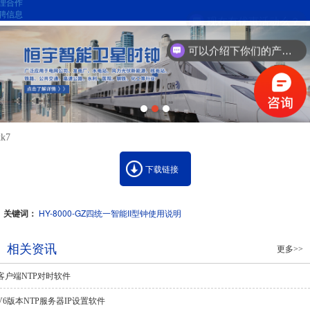
理合作
聘信息
现在有优惠活动么？
可以介绍下你们的产品么？
tk7
下载链接
关键词：
HY-8000-GZ四统一智能II型钟使用说明
相关资讯
更多>>
客户端NTP对时软件
V6版本NTP服务器IP设置软件