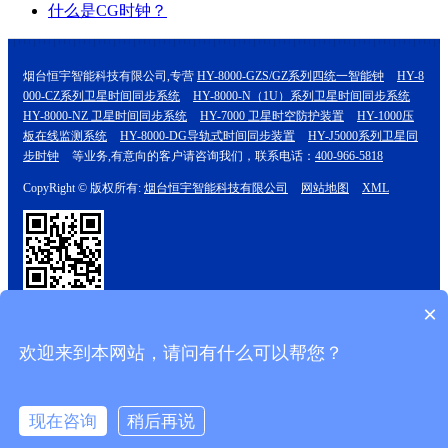
什么是CG时钟？
烟台恒宇智能科技有限公司,专营
HY-8000-GZS/GZ系列四统一智能钟
HY-8
000-CZ系列卫星时间同步系统
HY-8000-N（1U）系列卫星时间同步系统
HY-8000-NZ 卫星时间同步系统
HY-7000 卫星时空防护装置
HY-1000压
板在线监测系统
HY-8000-DG导轨式时间同步装置
HY-J5000系列卫星同
步时钟
等业务,有意向的客户请咨询我们，联系电话：
400-966-5818
CopyRight © 版权所有:
烟台恒宇智能科技有限公司
网站地图
XML
扫一扫访问移动端
×
欢迎来到本网站，请问有什么可以帮您？
现在咨询
稍后再说
电话咨询
短信咨询
留言咨询
查看地图