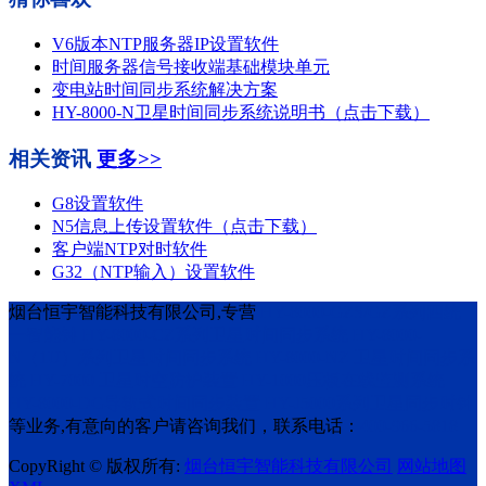
V6版本NTP服务器IP设置软件
时间服务器信号接收端基础模块单元
变电站时间同步系统解决方案
HY-8000-N卫星时间同步系统说明书（点击下载）
相关资讯
更多>>
G8设置软件
N5信息上传设置软件（点击下载）
客户端NTP对时软件
G32（NTP输入）设置软件
烟台恒宇智能科技有限公司,专营
HY-8000-GZS/GZ系列四统
一智能钟
HY-8000-CZ系列卫星时间同步系统
HY-8000-
N（1U）系列卫星时间同步系统
HY-8000-NZ 卫星时间同步系
统
HY-7000 卫星时空防护装置
HY-1000压板在线监测系统
HY-8000-DG导轨式时间同步装置
HY-J5000系列卫星同步时钟
等业务,有意向的客户请咨询我们，联系电话：
400-966-5818
CopyRight © 版权所有:
烟台恒宇智能科技有限公司
网站地图